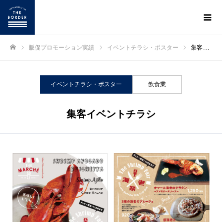
販促プロモーション実績
イベントチラシ・ポスター
集客イベントチラシ
ホーム
イベントチラシ・ポスター
飲食業
集客イベントチラシ