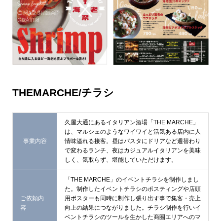
THEMARCHE/チラシ
久屋大通にあるイタリアン酒場「THE MARCHE」
は、マルシェのようなワイワイと活気ある店内に人
事業内容
情味溢れる接客。昼はパスタにドリアなど週替わり
で変わるランチ、夜はカジュアルイタリアンを美味
しく、気取らず、堪能していただけます。
「THE MARCHE」のイベントチラシを制作しまし
た。制作したイベントチラシのポスティングや店頭
ご依頼内
用ポスターも同時に制作し張り出す事で集客・売上
容
向上の結果につながりました。チラシ制作を行いイ
ベントチラシのツールを生かした商圏エリアへのマ