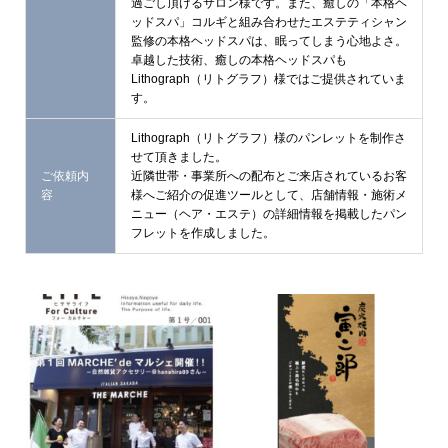
過ごし頂けるサロン様です。また、癒しの「本格ヘ
ッドスパ」コルギと組み合わせたエステティシャン
監修の本格ヘッドスパは、眠ってしまう心地よさ。
卓越した技術、癒しの本格ヘッドスパも
Lithograph（リトグラフ）様ではご提供されていま
す。
Lithograph（リトグラフ）様のパンレットを制作さ
せて頂きました。
ご依頼内
近隣世帯・事業所への配布とご来店されているお客
容
様へご紹介の促進ツールとして、店舗情報・施術メ
ニュー（ヘア・エステ）の詳細情報を掲載したパン
フレットを作成しました。